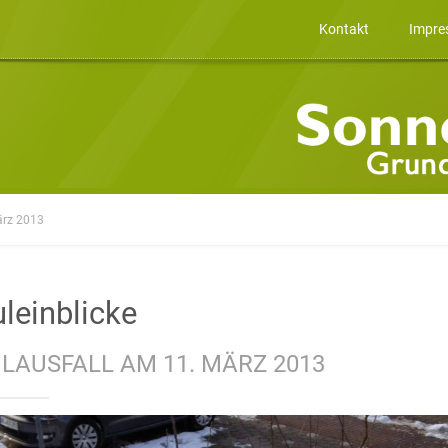
Kontakt
Impre
ärz 2013
leinblicke
LAUSFALL AM 11. MÄRZ 2013