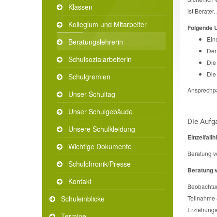
Klassen
ist Berater
Kollegium und Mitarbeiter
Folgende U
Ein
Beratungslehrerin
Der
Schulsozialarbeiterin
Die 
Die
Schulgremien
Ansprechpar
Unser Schultag
Unser Schulgebäude
Die Aufg
Unsere Schulkleidung
Einzelfallhi
Wichtige Dokumente
Beratung vo
Schulchronik/Presse
Beratung v
Kontakt
Beobachtun
Teilnahme 
Schuleinblicke
Erziehungs
Termine