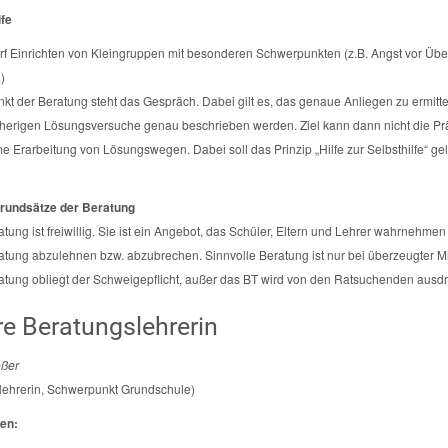
fe
f Einrichten von Kleingruppen mit besonderen Schwerpunkten (z.B. Angst vor Übe
)
nkt der Beratung steht das Gespräch. Dabei gilt es, das genaue Anliegen zu ermitt
sherigen Lösungsversuche genau beschrieben werden. Ziel kann dann nicht die Präs
 Erarbeitung von Lösungswegen. Dabei soll das Prinzip „Hilfe zur Selbsthilfe“ gel
Grundsätze der Beratung
atung ist freiwillig. Sie ist ein Angebot, das Schüler, Eltern und Lehrer wahrnehm
atung abzulehnen bzw. abzubrechen. Sinnvolle Beratung ist nur bei überzeugter Mi
atung obliegt der Schweigepflicht, außer das BT wird von den Ratsuchenden ausd
e Beratungslehrerin
ößer
lehrerin, Schwerpunkt Grundschule)
en: