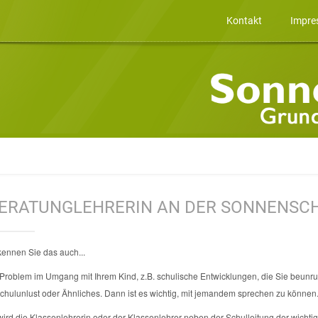
Kontakt
Impre
BERATUNGLEHRERIN AN DER SONNENSC
kennen Sie das auch...
 Problem im Umgang mit Ihrem Kind, z.B. schulische Entwicklungen, die Sie beunruh
Schulunlust oder Ähnliches. Dann ist es wichtig, mit jemandem sprechen zu können
wird die Klassenlehrerin oder der Klassenlehrer neben der Schulleitung der wichtig