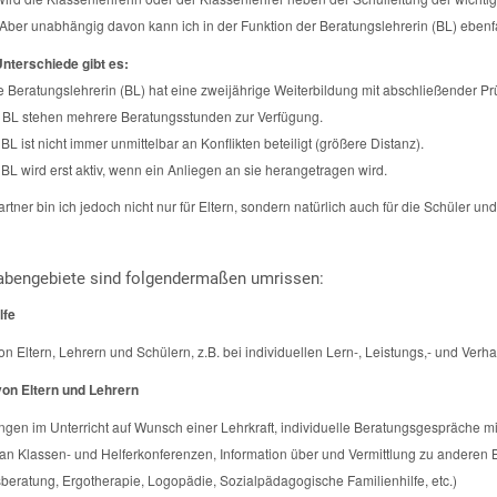
. Aber unabhängig davon kann ich in der Funktion der Beratungslehrerin (BL) eben
nterschiede gibt es:
e Beratungslehrerin (BL) hat eine zweijährige Weiterbildung mit abschließender Pr
 BL stehen mehrere Beratungsstunden zur Verfügung.
BL ist nicht immer unmittelbar an Konflikten beteiligt (größere Distanz).
 BL wird erst aktiv, wenn ein Anliegen an sie herangetragen wird.
tner bin ich jedoch nicht nur für Eltern, sondern natürlich auch für die Schüler u
abengebiete sind folgendermaßen umrissen:
lfe
n Eltern, Lehrern und Schülern, z.B. bei individuellen Lern-, Leistungs,- und Verh
on Eltern und Lehrern
gen im Unterricht auf Wunsch einer Lehrkraft, individuelle Beratungsgespräche m
an Klassen- und Helferkonferenzen, Information über und Vermittlung zu anderen 
beratung, Ergotherapie, Logopädie, Sozialpädagogische Familienhilfe, etc.)