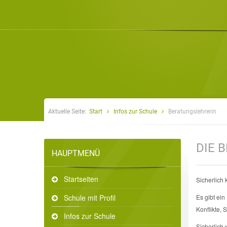
Aktuelle Seite:
Start
Infos zur Schule
Beratungslehrerin
DIE 
HAUPTMENÜ
Startseiten
Sicherlich 
Schule mit Profil
Es gibt ein
Konflikte, 
Infos zur Schule
Sicherlich 